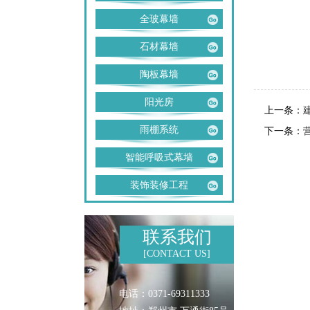
全玻幕墙
石材幕墙
陶板幕墙
阳光房
上一条：
雨棚系统
下一条：
智能呼吸式幕墙
装饰装修工程
联系我们
[CONTACT US]
电话：0371-69311333