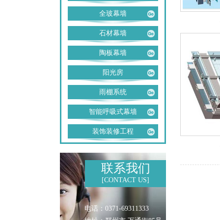
全玻幕墙
石材幕墙
陶板幕墙
阳光房
雨棚系统
智能呼吸式幕墙
装饰装修工程
联系我们
[CONTACT US]
电话：0371-69311333